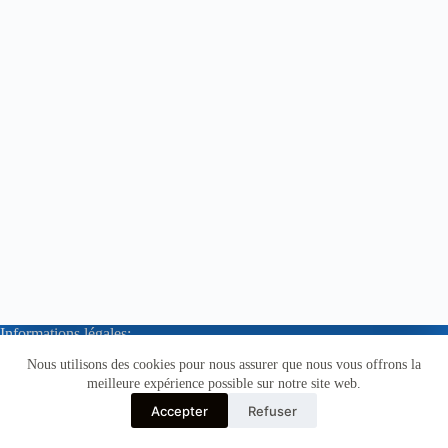
Informations légales:
Nous utilisons des cookies pour nous assurer que nous vous offrons la
Mentions Légales
Politique de confidentialité
meilleure expérience possible sur notre site web.
Conditions Générales de Vente
Accepter
Refuser
Copyright © 2026 - Bebe-WaW.com - powered by
CloudITechnologies.com