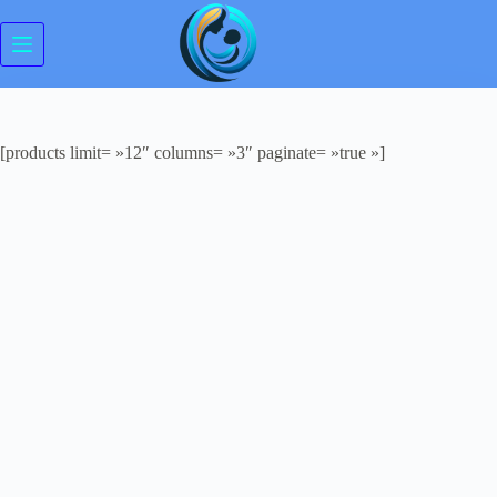
Passer
au
contenu
[products limit= »12″ columns= »3″ paginate= »true »]